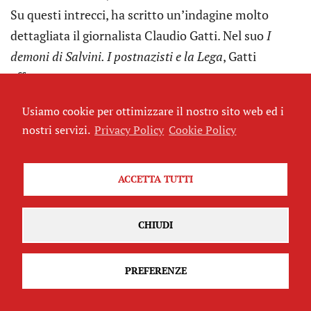
Su questi intrecci, ha scritto un’indagine molto
dettagliata il giornalista Claudio Gatti. Nel suo
I
demoni di Salvini. I postnazisti e la Lega
, Gatti
afferma:
Usiamo cookie per ottimizzare il nostro sito web ed i
nostri servizi.
Privacy Policy
Cookie Policy
«L’illogico allineamento della Lega al
Cremlino è infatti uno dei risultati
ACCETTA TUTTI
della campagna di infiltrazione
politica e condotta da quelli che
CHIUDI
chiamo i “postnazisti di Saluzzo”
[Murelli e il circolo legato a “Orion”,
PREFERENZE
che aveva appunto sede a Saluzzo,
ndr
]. I primi a scoprire Mosca dopo il