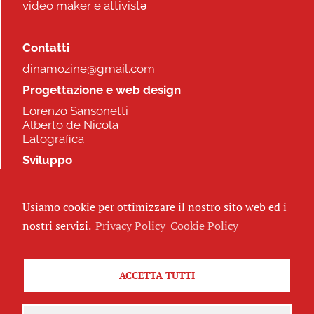
video maker e attivistə
Contatti
dinamozine@gmail.com
Progettazione e web design
Lorenzo Sansonetti
Alberto de Nicola
Latografica
Sviluppo
Commonhelp
Usiamo cookie per ottimizzare il nostro sito web ed i
Seguici
nostri servizi.
Privacy Policy
Cookie Policy
ACCETTA TUTTI
Iscriviti alla newsletter