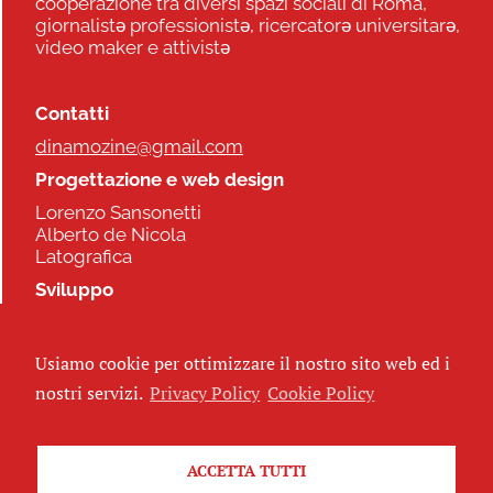
cooperazione tra diversi spazi sociali di Roma,
giornalistə professionistə, ricercatorə universitarə,
video maker e attivistə
Contatti
dinamozine@gmail.com
Progettazione e web design
Lorenzo Sansonetti
Alberto de Nicola
Latografica
Sviluppo
Commonhelp
Usiamo cookie per ottimizzare il nostro sito web ed i
Seguici
nostri servizi.
Privacy Policy
Cookie Policy
ACCETTA TUTTI