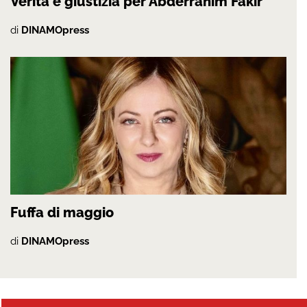
Verità e giustizia per Abderrahim Fakir
di
DINAMOpress
Fuffa di maggio
di
DINAMOpress