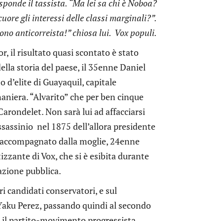
isponde il tassista. “Ma lei sa chi è Noboa?
uore gli interessi delle classi marginali?”.
sono anticorreista!” chiosa lui. Vox populi.
r, il risultato quasi scontato è stato
ella storia del paese, il 35enne Daniel
 d’elite di Guayaquil, capitale
aniera. “Alvarito” che per ben cinque
Carondelet. Non sarà lui ad affacciarsi
assassinio nel 1875 dell’allora presidente
à accompagnato dalla moglie, 24enne
tizzante di Vox, che si è esibita durante
ucazione pubblica.
i candidati conservatori, e sul
 Yaku Perez, passando quindi al secondo
, il partito-movimento progressista