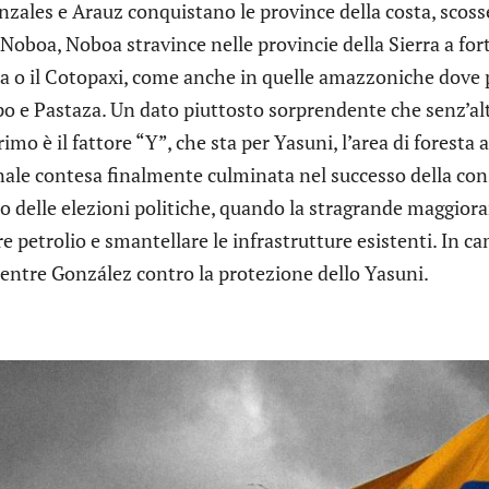
ales e Arauz conquistano le province della costa, scosse
 Noboa, Noboa stravince nelle provincie della Sierra a fo
 o il Cotopaxi, come anche in quelle amazzoniche dove più
apo e Pastaza. Un dato piuttosto sorprendente che senz’
 primo è il fattore “Y”, che sta per Yasuni, l’area di forest
ale contesa finalmente culminata nel successo della co
o delle elezioni politiche, quando la stragrande maggiora
e petrolio e smantellare le infrastrutture esistenti. In 
mentre González contro la protezione dello Yasuni.