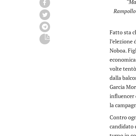
“Ma 
Rampollo d
Fatto sta c
l’elezione 
Noboa. Figl
economica 
volte tentò
dalla balco
Garcia Mor
influencer 
la campagna
Contro ogni
candidato 
turno in c