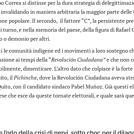
o Correa si distinse per la dura strategia di delegittima
invalidando in maniera arbitraria la maggior parte delle f
ne popolare. Il secondo, il fattore “C”, la persistente pr
i turno, e nella memoria del paese, della figura di Rafael 
o o demonio per altri.
i le comunità indigene ed i movimenti a loro sostegno che
ssione ai tempi della “
Revolución Ciudadana”
e che non c
lmente, dimenticare. L’altro dato che colpisce è la forte
ito, il
Pichincha
, dove la Revolución Ciudadana aveva str
 Quito, con il candidato sindaco Pabel Muñoz. Già questi e
aese che esce da queste tornate elettorali, e quale sarà qu
l’orlo della crisi di nervi, sotto choc per il dila