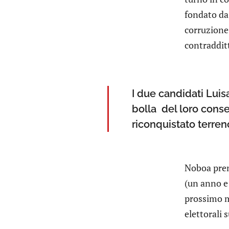
fondato da 
corruzione,
contradditt
I due candidati Luis
bolla del loro cons
riconquistato terren
Noboa pren
(un anno e 
prossimo ma
elettorali 