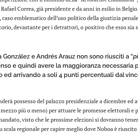
Rafael Correa, già presidente e da anni in esilio in Belgi
 caso emblematico dell’uso politico della giustizia penale 
orio, devastante per i detrattori, o positivo che esso sia s
a González e Andrés Arauz non sono riusciti a “
p
enso e quindi avere la maggioranza necessaria p
o ed arrivando a soli 4 punti percentuali dal vinc
derà possesso del palazzo presidenziale a dicembre ed av
mezzo più o meno) per attuare le promesse elettorali e po
ndato, visto che le prossime elezioni si dovranno tenere 
su scala regionale per capire meglio dove Noboa è riuscito 