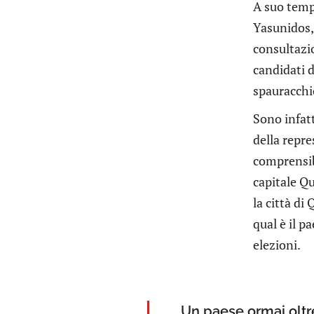
A suo temp
Yasunidos, 
consultazio
candidati d
spauracchi
Sono infatt
della repre
comprensibi
capitale Qu
la città di
qual è il p
elezioni.
Un paese ormai oltre 