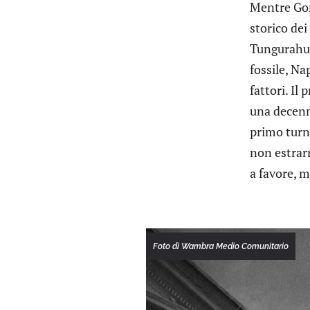
Mentre Gonz
storico dei
Tungurahua
fossile, N
fattori. Il
una decenn
primo turn
non estrarr
a favore, 
Foto di Wambra Medio Comunitario