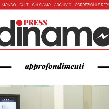
MONDO
CULT
CHI SIAMO
ARCHIVIO
CORREZIONI E REP
approfondimenti