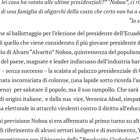
lei cosa ha votato alle ultime presidenziali?” “Noboa”, ci r
i una famiglia di oligarchi della costa che certo non ha a c
“Io 
he al ballottaggio per l’elezione del presidente dell’Ecuado
di quello che viene considerato il più giovane presidente d
io di Alvaro “Alvarito” Noboa, quintessenza del populismo
del paese, magnate e leader indiscusso dell’industria ban
 – senza successo – la scalata al palazzo presidenziale di 
nata incorniciata di colonne, (una lapide sotto ricorda l’
eno) per salutare il popolo, ma il suo rampollo. Che sar
di origini italiane, e dalla sua vice, Veronica Abad, simpa
 elettorale in attacchi virulenti contro il diritto all’ed
 previsione Noboa si era affermato al primo turno su altr
di riferimento di alcuni settori indigeni e di movimento,
ompetizione con il binomio della “
Revolución Ciudadana
”