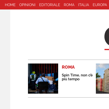
HOME
OPINIONI
EDITORIALE
ROMA
ITALIA
EUROPA
ROMA
Spin Time, non c’è
più tempo