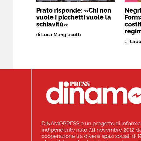
Prato risponde: «Chi non
Negri 
vuole i picchetti vuole la
Forma
schiavitù»
costi
regim
di
Luca Mangiacotti
di
Labo
DINAMOPRESS è un progetto di informa
indipendente nato l'11 novembre 2012 da
cooperazione tra diversi spazi sociali di