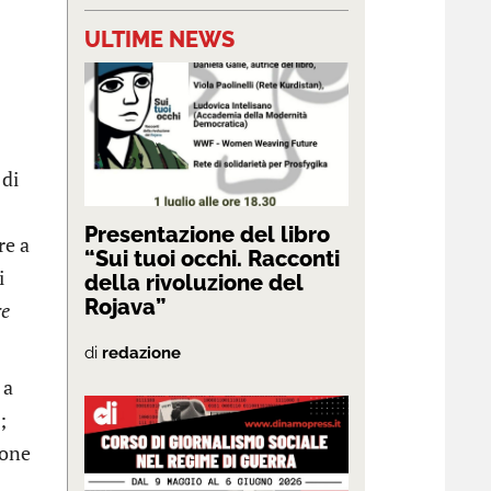
ULTIME NEWS
 di
Presentazione del libro
re a
“Sui tuoi occhi. Racconti
i
della rivoluzione del
Rojava”
re
di
redazione
 a
;
sone