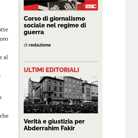
Corso di giornalismo
sociale nel regime di
utte
guerra
voro
di
redazione
e al
ULTIMI EDITORIALI
e
o
 che
Verità e giustizia per
Abderrahim Fakir