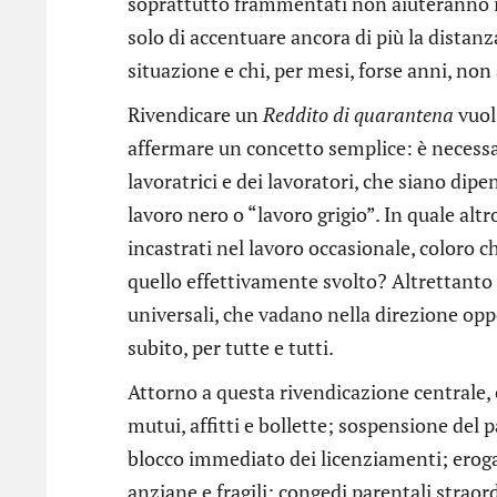
soprattutto frammentati non aiuteranno i
solo di accentuare ancora di più la distanz
situazione e chi, per mesi, forse anni, non a
Rivendicare un
Reddito di quarantena
vuol 
affermare un concetto semplice: è necessa
lavoratrici e dei lavoratori, che siano dipe
lavoro nero o “lavoro grigio”. In quale alt
incastrati nel lavoro occasionale, coloro 
quello effettivamente svolto? Altrettan
universali, che vadano nella direzione o
subito, per tutte e tutti.
Attorno a questa rivendicazione centrale, 
mutui, affitti e bollette; sospensione del 
blocco immediato dei licenziamenti; eroga
anziane e fragili; congedi parentali straor