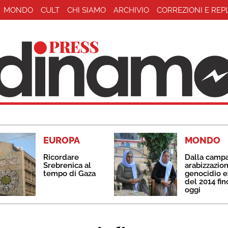
MONDO
CULT
CHI SIAMO
ARCHIVIO
CORREZIONI E REP
EUROPA
MONDO
Ricordare
Dalla camp
Srebrenica al
arabizzazion
tempo di Gaza
genocidio e
del 2014 fin
oggi