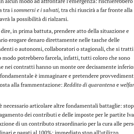
n alcun modo ad affrontare l’emergenza: rischierebbero
a tra i
sommersi e i salvati,
tra chi riuscirà a far fronte alla
vrà la possibilità di rialzarsi.
dire, in prima battuta, prendere atto della situazione e
rio erogare denaro direttamente nelle tasche delle
ndenti o autonomi, collaboratori o stagionali, che si tratti
ro modo potrebbero farcela, infatti, tutti coloro che sono
che nei contratti hanno un monte ore decisamente inferio
to fondamentale è immaginare e pretendere provvediment
pposta alla frammentazione:
Reddito di quarantena
e
welfa
è necessario articolare altre fondamentali battaglie: stop
pagamento dei contributi e delle imposte per le partite Iva
zione di un contributo straordinario per la cura alle per
dinari e pagati al 100%; immediato stop all’utilizzo