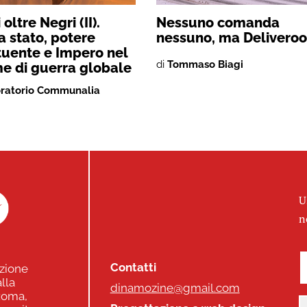
oltre Negri (II).
Nessuno comanda
 stato, potere
nessuno, ma Deliveroo
tuente e Impero nel
di
Tommaso Biagi
e di guerra globale
ratorio Communalia
U
n
Contatti
zione
lla
dinamozine@gmail.com
 Roma,