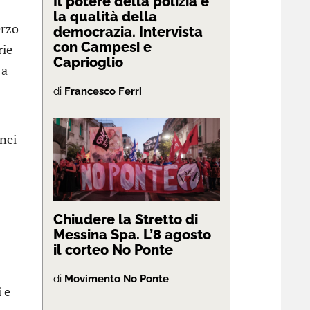
Il potere della polizia e
la qualità della
erzo
democrazia. Intervista
con Campesi e
rie
Caprioglio
 a
di
Francesco Ferri
 nei
Chiudere la Stretto di
Messina Spa. L’8 agosto
il corteo No Ponte
di
Movimento No Ponte
 e