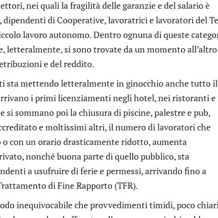
tori, nei quali la fragilità delle garanzie e del salario è
, dipendenti di Cooperative, lavoratrici e lavoratori del T
 piccolo lavoro autonomo. Dentro ognuna di queste catego
he, letteralmente, si sono trovate da un momento all’altro
etribuzioni e del reddito.
ti sta mettendo letteralmente in ginocchio anche tutto il
rrivano i primi licenziamenti negli hotel, nei ristoranti e
 Se si sommano poi la chiusura di piscine, palestre e pub,
ccreditato e moltissimi altri, il numero di lavoratori che
o o con un orario drasticamente ridotto, aumenta
privato, nonché buona parte di quello pubblico, sta
denti a usufruire di ferie e permessi, arrivando fino a
l Trattamento di Fine Rapporto (TFR).
modo inequivocabile che provvedimenti timidi, poco chiari