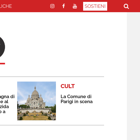
LICHE
SOSTIENI
CULT
agna di
La Comune di
e al
Parigi in scena
zida
o a