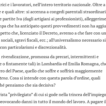
ici e i lavoratori, nell’intero territorio nazionale. Oltre a
e quali altre: si accenna a congedi parentali straordinari
 partite Iva (dagli artigiani ai professionisti), alleggerim
tampa che ha anticipato questi provvedimenti non ha aggi
spetto che, licenziato il Decreto, avremo a che fare con u
ociali, sgravi fiscali, ecc.; all’universalismo necessario si
con particolarismi e discrezionalità.
a rivendicazione, promossa da precari, intermittenti e
e o fintamente tali) in Lombardia ed Emilia Romagna, ch
ro del Paese, quello che soffre e soffrirà maggiormente
ntena
. Cosa si intende con questa parola d’ordine, quali
hé pensiamo che sia decisiva?
sta “privilegiato” di cui si gode nella trincea dell’impieg
provocando danni in tutto il mondo del lavoro. A pagare i