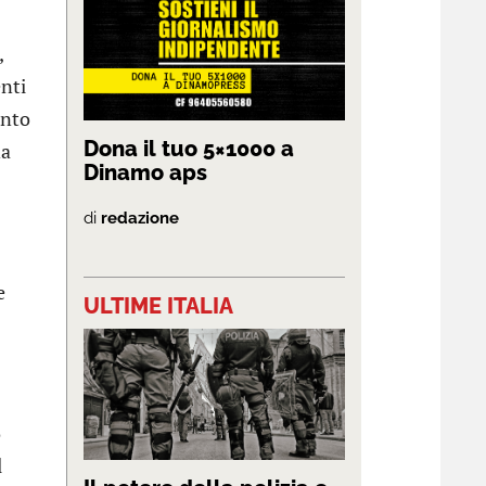
,
enti
unto
Dona il tuo 5×1000 a
na
Dinamo aps
di
redazione
e
ULTIME ITALIA
o
l