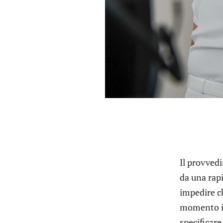
Il provved
da una rapi
impedire ch
momento in
specificare