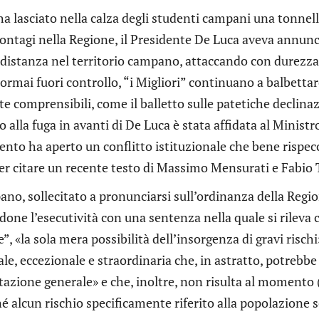
a lasciato nella calza degli studenti campani una tonnellat
 contagi nella Regione, il Presidente De Luca aveva annunc
 distanza nel territorio campano, attaccando con durezza
ormai fuori controllo, “i Migliori” continuano a balbett
te comprensibili, come il balletto sulle patetiche declinaz
 alla fuga in avanti di De Luca è stata affidata al Minist
nto ha aperto un conflitto istituzionale che bene rispec
per citare un recente testo di Massimo Mensurati e Fabio 
ano, sollecitato a pronunciarsi sull’ordinanza della Region
ne l’esecutività con una sentenza nella quale si rileva c
”, «la sola mera possibilità dell’insorgenza di gravi ris
e, eccezionale e straordinaria che, in astratto, potrebbe 
zione generale» e che, inoltre, non risulta al momento (se
né alcun rischio specificamente riferito alla popolazione s