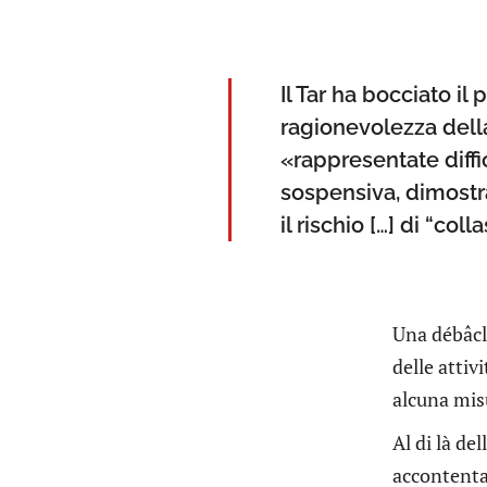
Il Tar ha bocciato 
ragionevolezza della 
«rappresentate diffic
sospensiva, dimostr
il rischio […] di “coll
Una débâcle
delle atti
alcuna mis
Al di là de
accontentar