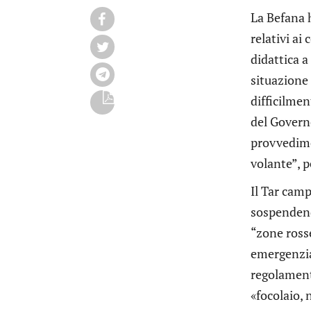
La Befana h
relativi ai
didattica a
situazione 
difficilmen
del Governo
provvedime
volante”, 
Il Tar camp
sospendendo
“zone rosse
emergenzial
regolamenta
«focolaio, 