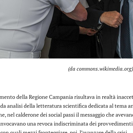
(da commons.wikimedia.org
imento della Regione Campania risultava in realtà inacce
da analisi della letteratura scientifica dedicata al tema a
e, nel calderone dei social passi il messaggio che avevan
vocavano una revoca indiscriminata dei provvedimenti 
 con quali mezzi fronteggiare, poi, l’avanzare della crisi.