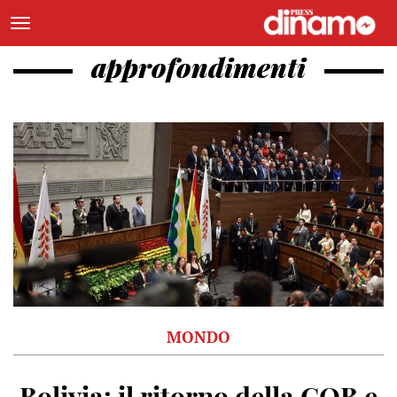
approfondimenti
MONDO
Bolivia: il ritorno della COB e