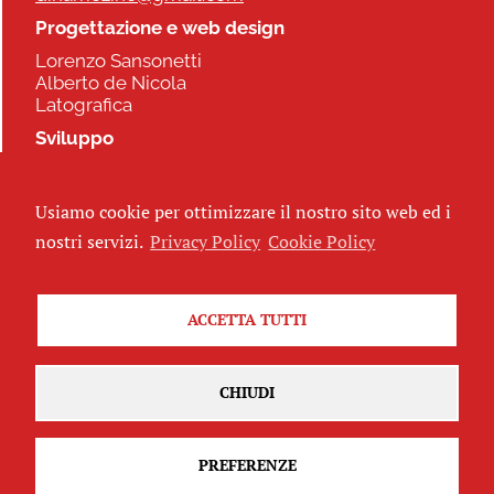
Progettazione e web design
Lorenzo Sansonetti
Alberto de Nicola
Latografica
Sviluppo
Commonhelp
Usiamo cookie per ottimizzare il nostro sito web ed i
Seguici
nostri servizi.
Privacy Policy
Cookie Policy
ACCETTA TUTTI
Iscriviti alla newsletter
CHIUDI
PREFERENZE
Attribuzione - Non commerciale - Non opere derivate 2.5 Italia
(CC