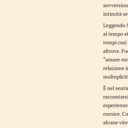
sovversion
intimità se
Leggendo
al tempo s
tempi così 
altrove. F
“amore roma
relazione i
molteplicit
È nel senti
raccontarsi
esperienze
cornice. C
alcune vit