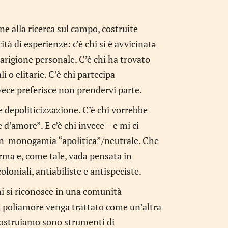
e alla ricerca sul campo, costruite
tà di esperienze: c’è chi si è avvicinatə
uarigione personale. C’è chi ha trovato
i o elitarie. C’è chi partecipa
vece preferisce non prendervi parte.
e depoliticizzazione. C’è chi vorrebbe
 d’amore”. E c’è chi invece – e mi ci
on-monogamia “apolitica”/neutrale. Che
ma e, come tale, vada pensata in
oloniali, antiabiliste e antispeciste.
hi si riconosce in una comunità
il poliamore venga trattato come un’altra
 costruiamo sono strumenti di