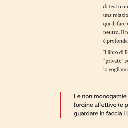
di testi co
una relazi
qui di fare
neutro. Il 
è profonda
Il libro di
“private” s
lo vogliam
Le non monogamie al
l’ordine affettivo (
guardare in faccia i