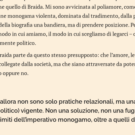
me quello di Braida. Mi sono avvicinata al poliamore, come
one monogama violenta, dominata dal tradimento, dalla pos
 della biografia una bandiera, ma di prendere posizione. P
modo in cui amiamo, il modo in cui scegliamo di legarci – o
mente politico.
 Braida parte da questo stesso presupposto: che l’amore, le 
collegate dalla società, ma che siano attraversate da pote
o oppure no.
lora non sono solo pratiche relazionali, ma un
e politico) vigente. Non una soluzione, non una f
 limiti dell’imperativo monogamo, oltre a quelli 