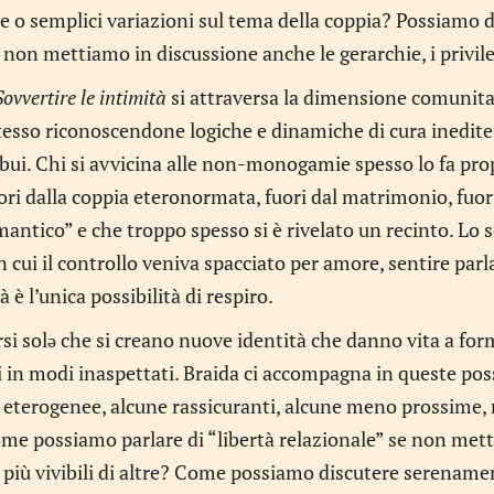
e o semplici variazioni sul tema della coppia? Possiamo 
 non mettiamo in discussione anche le gerarchie, i privileg
Sovvertire le intimità
si attraversa la dimensione comunitar
tesso riconoscendone logiche e dinamiche di cura inedite
bui. Chi si avvicina alle non-monogamie spesso lo fa prop
uori dalla coppia eteronormata, fuori dal matrimonio, fuo
ntico” e che troppo spesso si è rivelato un recinto. Lo 
n cui il controllo veniva spacciato per amore, sentire par
à è l’unica possibilità di respiro.
rsi solə che si creano nuove identità che danno vita a form
 in modi inaspettati. Braida ci accompagna in queste poss
 eterogenee, alcune rassicuranti, alcune meno prossime, 
ome possiamo parlare di “libertà relazionale” se non mett
e più vivibili di altre? Come possiamo discutere serename