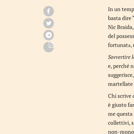
In un tempo
basta dire 
Nic Braida,
del possess
fortunatə,
Sovvertire l
e, perché n
suggerisce,
martellate 
Chi scrive 
è giusto fa
me questa e
collettivi,
non-monoga