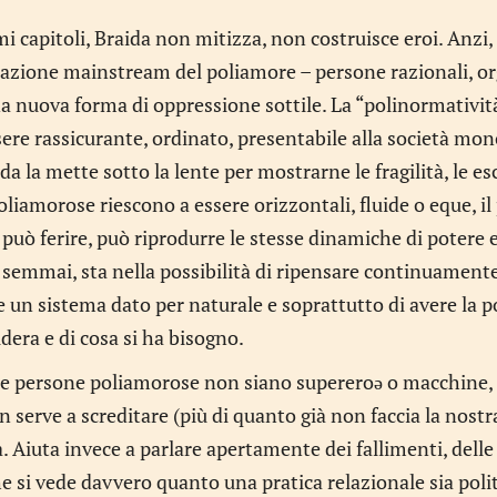
mi capitoli, Braida non mitizza, non costruisce eroi. Anzi,
azione mainstream del poliamore – persone razionali, org
na nuova forma di oppressione sottile. La “polinormativi
ssere rassicurante, ordinato, presentabile alla società m
da la mette sotto la lente per mostrarne le fragilità, le esc
oliamorose riescono a essere orizzontali, fluide o eque, 
, può ferire, può riprodurre le stesse dinamiche di poter
 semmai, sta nella possibilità di ripensare continuamente 
e un sistema dato per naturale e soprattutto di avere la 
idera e di cosa si ha bisogno.
 le persone poliamorose non siano supereroə o macchine, 
n serve a screditare (più di quanto già non faccia la nostr
iuta invece a parlare apertamente dei fallimenti, delle fra
e si vede davvero quanto una pratica relazionale sia poli