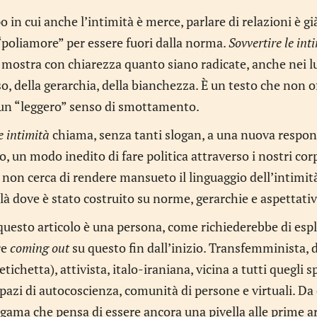
 in cui anche l’intimità è merce, parlare di relazioni è gi
“poliamore” per essere fuori dalla norma.
Sovvertire le int
 mostra con chiarezza quanto siano radicate, anche nei luo
o, della gerarchia, della bianchezza. È un testo che non o
 un “leggero” senso di smottamento.
e intimità
chiama, senza tanti slogan, a una nuova respons
o, un modo inedito di fare politica attraverso i nostri corp
 non cerca di rendere mansueto il linguaggio dell’intimità
là dove è stato costruito su norme, gerarchie e aspettativ
questo articolo è una persona, come richiederebbe di esp
re
coming out
su questo fin dall’inizio. Transfemminista, 
tichetta), attivista, italo-iraniana, vicina a tutti quegli s
 spazi di autocoscienza, comunità di persone e virtuali.
ma che pensa di essere ancora una pivella alle prime ar