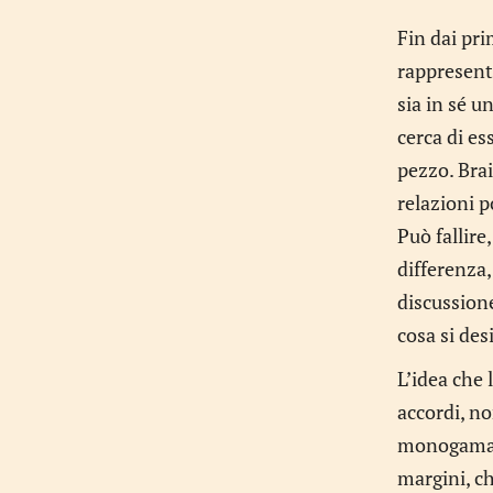
Fin dai pri
rappresent
sia in sé u
cerca di e
pezzo. Brai
relazioni p
Può fallire
differenza,
discussion
cosa si des
L’idea che
accordi, no
monogama. A
margini, ch