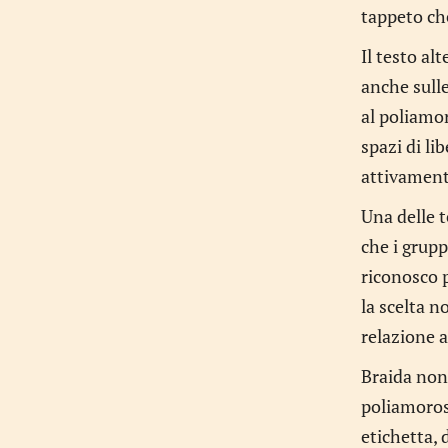
tappeto che
Il testo al
anche sulle
al poliamor
spazi di li
attivamente
Una delle t
che i grupp
riconosco 
la scelta 
relazione a
Braida non 
poliamorosa
etichetta, 