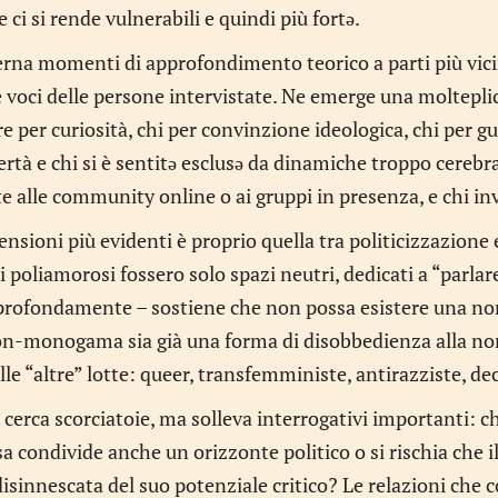
 ci si rende vulnerabili e quindi più fortə.
terna momenti di approfondimento teorico a parti più vicin
 voci delle persone intervistate. Ne emerge una molteplici
e per curiosità, chi per convinzione ideologica, chi per g
bertà e chi si è sentitə esclusə da dinamiche troppo cerebral
 alle community online o ai gruppi in presenza, e chi in
ensioni più evidenti è proprio quella tra politicizzazione 
i poliamorosi fossero solo spazi neutri, dedicati a “parlare
profondamente – sostiene che non possa esistere una n
non-monogama sia già una forma di disobbedienza alla nor
lle “altre” lotte: queer, transfemministe, antirazziste, dec
cerca scorciatoie, ma solleva interrogativi importanti: c
 condivide anche un orizzonte politico o si rischia che 
disinnescata del suo potenziale critico? Le relazioni che