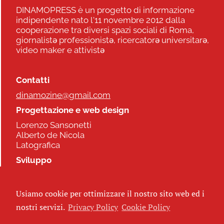
DINAMOPRESS è un progetto di informazione
indipendente nato l'11 novembre 2012 dalla
cooperazione tra diversi spazi sociali di Roma,
giornalistə professionistə, ricercatorə universitarə,
video maker e attivistə
Contatti
dinamozine@gmail.com
Progettazione e web design
Lorenzo Sansonetti
Alberto de Nicola
Latografica
Sviluppo
Commonhelp
Usiamo cookie per ottimizzare il nostro sito web ed i
Seguici
nostri servizi.
Privacy Policy
Cookie Policy