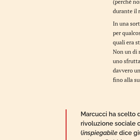
(perché non
durante il 
In una sort
per qualcos
quali era st
Non un di m
uno sfrutt
davvero un 
fino alla s
Marcucci ha scelto d
rivoluzione sociale c
(
inspiegabile
dice gi