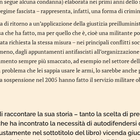
 segue alcuna condanna) elaborata nei primi anni dello st
regime fascista – rappresenta, infatti, una forma di crimi
a di ritorno a un’applicazione della giustizia preilluminis
a che ha fatto, ma per quello che è, cioè una militante poli
ata richiesta la stessa misura – nei principali conflitti soci
eno, dagli appuntamenti antifascisti all’organizzazione d
amento sempre più smaccato, ad esempio nel settore della 
problema che lei sappia usare le armi, lo sarebbe anche per
ua sospensione nel 2005 hanno fatto il servizio militare o
i raccontare la sua storia – tanto la scelta di p
he ha incontrato la necessità di autodifendersi da
ustamente nel sottotitolo del libro) vicenda giudi