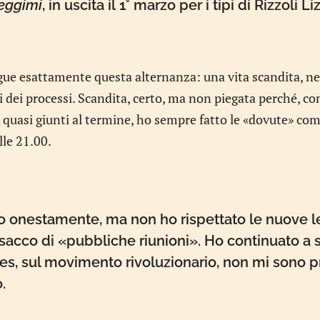
eggimi
, in uscita il 1° marzo per i tipi di Rizzoli Li
gue esattamente questa alternanza: una vita scandita, neg
ti dei processi. Scandita, certo, ma non piegata perché, co
 quasi giunti al termine, ho sempre fatto le «dovute» c
lle 21.00.
to onestamente, ma non ho rispettato le nuove le
sacco di «pubbliche riunioni». Ho continuato a s
nes, sul movimento rivoluzionario, non mi sono p
.