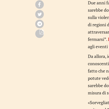
Due anni f
sarebbe do
sulla viole
di regioni
attraversar
fermarsi”.
agli eventi
Da allora, 
conoscenti 
fatto che n
potute vede
sarebbe dov
misura di s
«Sorvegliat