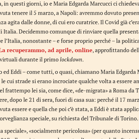
a, in questi giorni, io e Maria Edgarda Marcucci ci chied
vuta tenere il 5 marzo, a Napoli: avremmo dovuto present
nza agita dalle donne, di cui ero curatrice. Il Covid già c
 di Italia. Decidemmo comunque di rinviare quella presen
e l’Italia, nonostante – e forse proprio perché – la politic
La recuperammo, ad aprile, online
, approfittando del
 virtuali durante il primo
lockdown
.
io ed Eddi – come tutti, o quasi, chiamano Maria Edgarda
le cui strade si erano incrociate qualche volta a essere a
el frattempo lei sia, come dice, «de-migrata» a Roma da T
re, dopo le 21 di sera, fuori di casa sua: perché il 17 mar
uta essere e quella che poi c’è stata, a Eddi è stata appli
orveglianza speciale, su richiesta del Tribunale di Torino.
a speciale», «socialmente pericolosa» (per quanto incensu