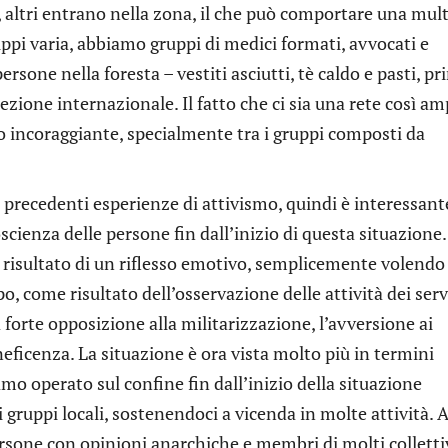
, altri entrano nella zona, il che può comportare una mul
ruppi varia, abbiamo gruppi di medici formati, avvocati e
rsone nella foresta – vestiti asciutti, tè caldo e pasti, p
zione internazionale. Il fatto che ci sia una rete così am
o incoraggiante, specialmente tra i gruppi composti da
 precedenti esperienze di attivismo, quindi è interessant
scienza delle persone fin dall’inizio di questa situazione.
e risultato di un riflesso emotivo, semplicemente volendo
po, come risultato dell’osservazione delle attività dei serv
a forte opposizione alla militarizzazione, l’avversione ai
neficenza. La situazione è ora vista molto più in termini
mo operato sul confine fin dall’inizio della situazione
 gruppi locali, sostenendoci a vicenda in molte attività. A
rsone con opinioni anarchiche e membri di molti collettiv