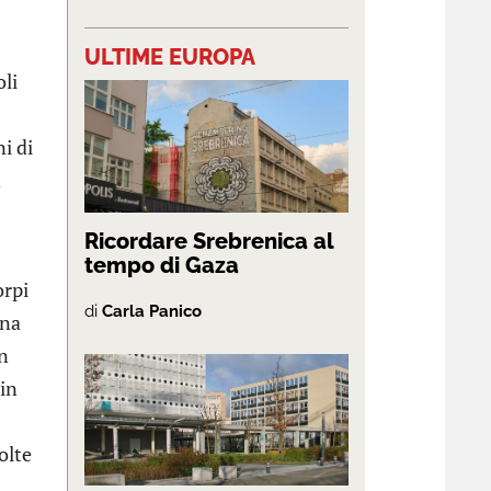
ULTIME EUROPA
oli
i di
n
Ricordare Srebrenica al
tempo di Gaza
orpi
di
Carla Panico
ina
on
 in
olte