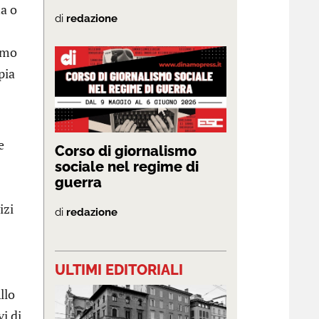
ta o
di
redazione
rimo
pia
e
Corso di giornalismo
sociale nel regime di
guerra
izi
di
redazione
ULTIMI EDITORIALI
llo
i di