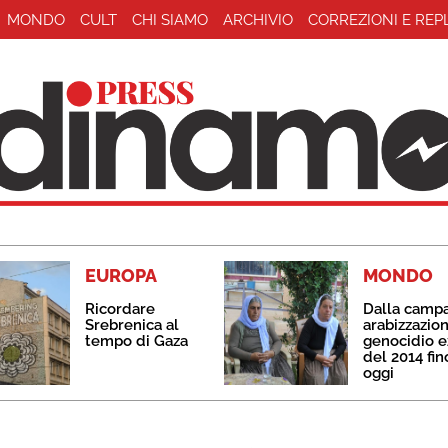
MONDO
CULT
CHI SIAMO
ARCHIVIO
CORREZIONI E REP
EUROPA
MONDO
Ricordare
Dalla camp
Srebrenica al
arabizzazion
tempo di Gaza
genocidio e
del 2014 fin
oggi