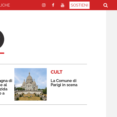
LICHE
SOSTIENI
CULT
agna di
La Comune di
e al
Parigi in scena
zida
o a