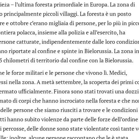
ieża – l’ultima foresta primordiale in Europa. La zona di
 principalmente piccoli villaggi. La foresta è un posto
e ottobre c’erano migliaia di persone, per lo più in picc
ntiera polacca, insieme alla polizia e all’esercito, ha
persone catturate, indipendentemente dalle loro condizion
vano riportate al confine e spinte in Bielorussia. La zona i
hilometri di territorio dal confine con la Bielorussia.
le forze militari e le persone che vivono lì. Medici,
si nella zona. A metà settembre, la scoperta dei primi c
nfermato ufficialmente. Finora sono stati trovati una dozz
mato di corpi che hanno incrociato nella foresta e che n
delle persone che siamo riusciti a trovare e le condizioni
utti hanno subito violenze da parte delle forze dell’ordine
 percosse, delle donne sono state violentate così tante v
le; inoltre, alcune persone raccontano che le è stata