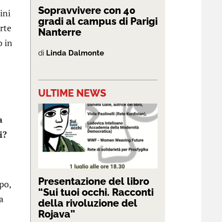
Sopravvivere con 40
ini
gradi al campus di Parigi
orte
Nanterre
o in
di
Linda Dalmonte
ULTIME NEWS
a
i?
Presentazione del libro
po,
“Sui tuoi occhi. Racconti
a
della rivoluzione del
Rojava”