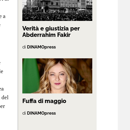
e a
e
Verità e giustizia per
Abderrahim Fakir
di
DINAMOpress
e
le
ea
 del
Fuffa di maggio
per
di
DINAMOpress