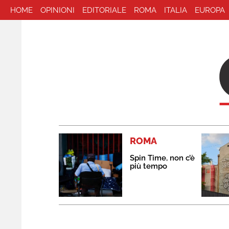
HOME
OPINIONI
EDITORIALE
ROMA
ITALIA
EUROPA
ROMA
Spin Time, non c’è
più tempo