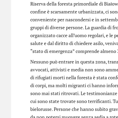
Riserva della foresta primordiale di Białow
confine è scarsamente urbanizzata, ci sono
conveniente per nascondersi e in settembre 
gruppi di diverse persone. La guardia di fro
organizzato cacce all’uomo regolari, e le 
salute e dal diritto di chiedere asilo, veni
“stato di emergenza” comprende almeno 3 c
Nessuno può entrare in questa zona, tranne 
avvocati, attivisti e media non sono ammes
di rifugiati morti nella foresta è stata co
di corpi, ma molti migranti ci hanno infor
sono mai stati ritrovati. Le testimonianze 
cui sono state trovate sono terrificanti. T
bielorusse. Persone che hanno subito gravi
da non potersi muovere senza sedia a rotel