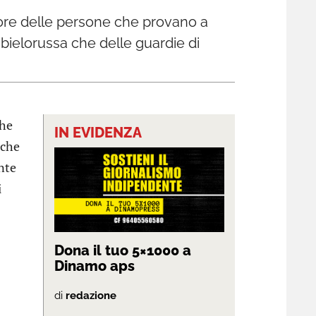
avore delle persone che provano a
 bielorussa che delle guardie di
che
IN EVIDENZA
nche
ante
i
Dona il tuo 5×1000 a
Dinamo aps
di
redazione