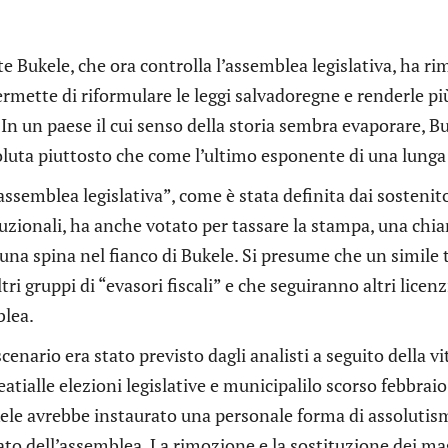
te Bukele, che ora controlla l’assemblea legislativa, ha rim
rmette di riformulare le leggi salvadoregne e renderle più
In un paese il cui senso della storia sembra evaporare, 
oluta piuttosto che come l’ultimo esponente di una lunga
ssemblea legislativa”, come è stata definita dai sostenito
uzionali, ha anche votato per tassare la stampa, una chia
una spina nel fianco di Bukele. Si presume che un simile 
tri gruppi di “evasori fiscali” e che seguiranno altri lice
blea.
cenario era stato previsto dagli analisti a seguito della vi
leatialle elezioni legislative e municipalilo scorso febbra
le avrebbe instaurato una personale forma di assolutismo
to dell’assemblea. La rimozione e la sostituzione dei ma