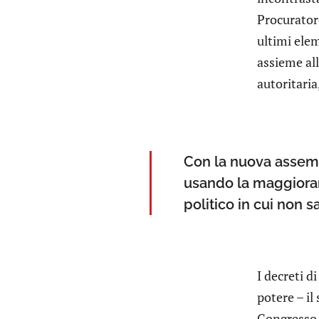
Procuratore
ultimi ele
assieme al
autoritaria
Con la nuova assemble
usando la maggioran
politico in cui non s
I decreti d
potere – il
Congresso d