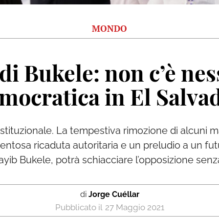
MONDO
 di Bukele: non c’è ne
mocratica in El Salva
ostituzionale. La tempestiva rimozione di alcuni 
tosa ricaduta autoritaria e un preludio a un fut
Nayib Bukele, potrà schiacciare l’opposizione sen
di
Jorge Cuéllar
27 Maggio 2021