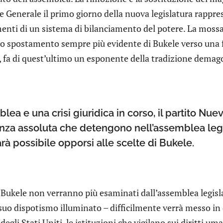
 Generale il primo giorno della nuova legislatura rappres
menti di un sistema di bilanciamento del potere. La moss
lo spostamento sempre più evidente di Bukele verso una
, fa di quest’ultimo un esponente della tradizione demago
a e una crisi giuridica in corso, il partito Nuev
za assoluta che detengono nell’assemblea legis
arà possibile opporsi alle scelte di Bukele.
i Bukele non verranno più esaminati dall’assemblea legislat
 suo dispotismo illuminato – difficilmente verrà messo in 
egli Stati Uniti, le istituzioni che vigilano sui diritti uman