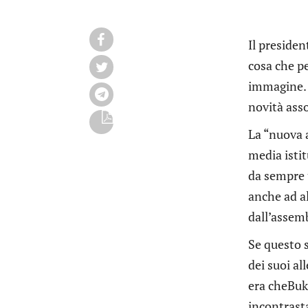
Il presiden
cosa che pe
immagine. 
novità ass
La “nuova a
media istit
da sempre 
anche ad al
dall’assem
Se questo s
dei suoi al
era cheBuke
incontrasta