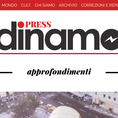
MONDO
CULT
CHI SIAMO
ARCHIVIO
CORREZIONI E REP
approfondimenti