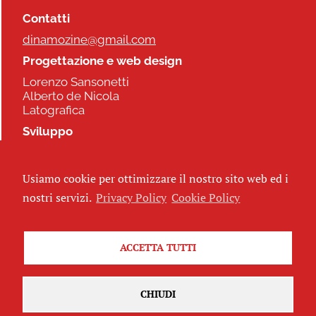
Contatti
dinamozine@gmail.com
Progettazione e web design
Lorenzo Sansonetti
Alberto de Nicola
Latografica
Sviluppo
Commonhelp
Usiamo cookie per ottimizzare il nostro sito web ed i
Seguici
nostri servizi.
Privacy Policy
Cookie Policy
ACCETTA TUTTI
Iscriviti alla newsletter
CHIUDI