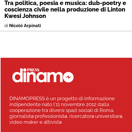
Tra politica, poesia e musica: dub-poetry e
coscienza civile nella produzione di Linton
Kwesi Johnson
di
Nicolò Arpinati
DINAMOPRESS è un progetto di informazione
indipendente nato l'11 novembre 2012 dalla
cooperazione tra diversi spazi sociali di Roma,
giornalistə professionistə, ricercatorə universitarə,
video maker e attivistə