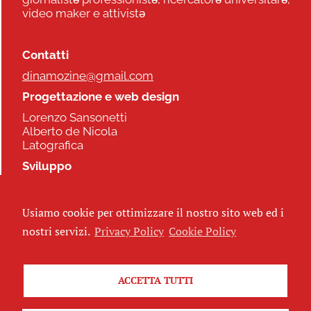
video maker e attivistə
Contatti
dinamozine@gmail.com
Progettazione e web design
Lorenzo Sansonetti
Alberto de Nicola
Latografica
Sviluppo
Commonhelp
Usiamo cookie per ottimizzare il nostro sito web ed i
Seguici
nostri servizi.
Privacy Policy
Cookie Policy
ACCETTA TUTTI
Iscriviti alla newsletter