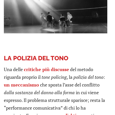
LA
POLIZIA DEL TONO
Una delle
critiche più discusse
del metodo
riguarda proprio il
tone policing
, la
polizia del tono
:
un
meccanismo
che sposta l’asse del conflitto
dalla sostanza del danno alla forma
in cui viene
espresso. Il problema strutturale sparisce; resta la
“performance comunicativa” di chi lo ha