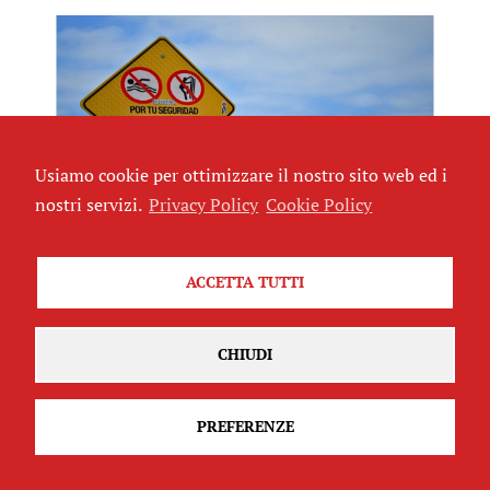
Usiamo cookie per ottimizzare il nostro sito web ed i
nostri servizi.
Privacy Policy
Cookie Policy
Mirando al otro lado
: storie di donne alla
Frontiera
ACCETTA TUTTI
di
Sabrina Aidi
CHIUDI
CULT
PREFERENZE