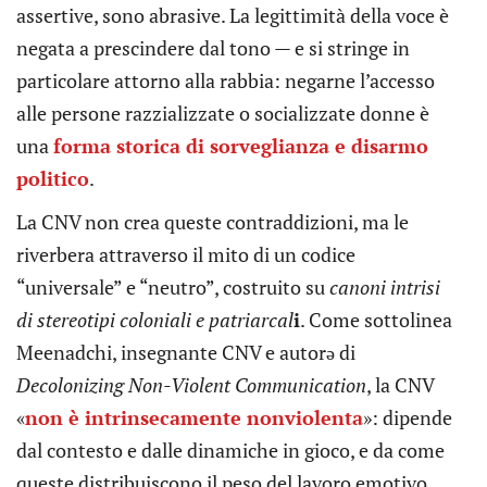
assertive, sono abrasive. La legittimità della voce è
negata a prescindere dal tono — e si stringe in
particolare attorno alla rabbia: negarne l’accesso
alle persone razzializzate o socializzate donne è
una
forma storica di sorveglianza e disarmo
politico
.
La CNV non crea queste contraddizioni, ma le
riverbera attraverso il mito di un codice
“universale” e “neutro”, costruito su
canoni intrisi
di stereotipi coloniali e patriarcal
i
. Come sottolinea
Meenadchi, insegnante CNV e autorə di
Decolonizing Non-Violent Communication
, la CNV
«
non è intrinsecamente nonviolenta
»: dipende
dal contesto e dalle dinamiche in gioco, e da come
queste distribuiscono il peso del lavoro emotivo.