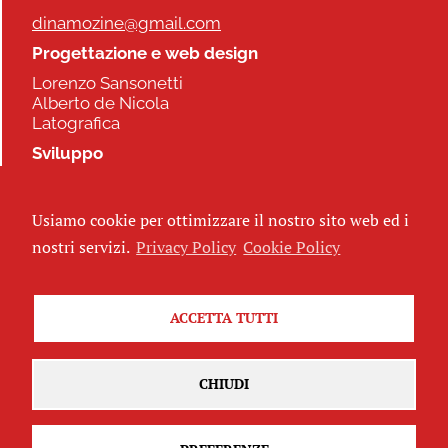
dinamozine@gmail.com
Progettazione e web design
Lorenzo Sansonetti
Alberto de Nicola
Latografica
Sviluppo
Commonhelp
Usiamo cookie per ottimizzare il nostro sito web ed i
Seguici
nostri servizi.
Privacy Policy
Cookie Policy
ACCETTA TUTTI
Iscriviti alla newsletter
CHIUDI