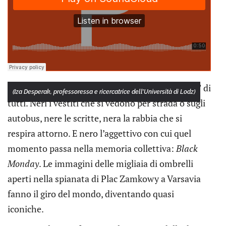
Lunedì 3 ottobre 2016 però è il “giorno più nero” di
(Iza Desperak, professoressa e ricercatrice dell’Università di Lodz)
tutti. Neri i vestiti che si vedono per strada o sugli
autobus, nere le scritte, nera la rabbia che si
respira attorno. E nero l’aggettivo con cui quel
momento passa nella memoria collettiva:
Black
Monday
. Le immagini delle migliaia di ombrelli
aperti nella spianata di Plac Zamkowy a Varsavia
fanno il giro del mondo, diventando quasi
iconiche.