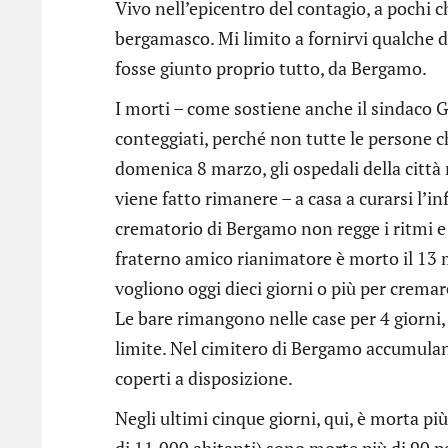
Vivo nell’epicentro del contagio, a pochi c
bergamasco. Mi limito a fornirvi qualche d
fosse giunto proprio tutto, da Bergamo.
I morti – come sostiene anche il sindaco G
conteggiati, perché non tutte le persone 
domenica 8 marzo, gli ospedali della città n
viene fatto rimanere – a casa a curarsi l’i
crematorio di Bergamo non regge i ritmi e 
fraterno amico rianimatore è morto il 13 
vogliono oggi dieci giorni o più per crema
Le bare rimangono nelle case per 4 giorni,
limite. Nel cimitero di Bergamo accumulano
coperti a disposizione.
Negli ultimi cinque giorni, qui, è morta 
di 11.000 abitanti) sono morte più di 90 pe