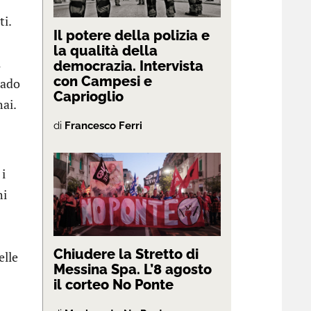
i.
Il potere della polizia e
la qualità della
i
democrazia. Intervista
con Campesi e
rado
Caprioglio
hai.
di
Francesco Ferri
 i
hi
Chiudere la Stretto di
elle
Messina Spa. L’8 agosto
il corteo No Ponte