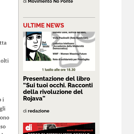
di
Movimento No Ponte
ULTIME NEWS
tta
olti
Presentazione del libro
“Sui tuoi occhi. Racconti
della rivoluzione del
Rojava”
 i
gli
di
redazione
ngono
sso