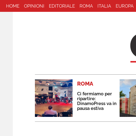
HOME
OPINIONI
EDITORIALE
ROMA
ITALIA
EUROPA
ROMA
Ci fermiamo per
ripartire:
DinamoPress va in
pausa estiva