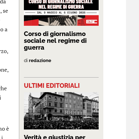
oda
, se
e
to a
Corso di giornalismo
sociale nel regime di
guerra
rzo,
di
redazione
one,
ULTIMI EDITORIALI
che
i
no è
Verità e giustizia per
 i