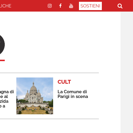
LICHE
SOSTIENI
CULT
agna di
La Comune di
e al
Parigi in scena
zida
o a