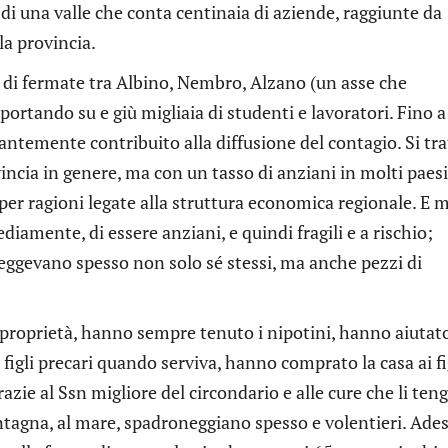
tta di una valle che conta centinaia di aziende, raggiunte da
la provincia.
na di fermate tra Albino, Nembro, Alzano (un asse che
, portando su e giù migliaia di studenti e lavoratori. Fino a
santemente contribuito alla diffusione del contagio. Si tra
incia in genere, ma con un tasso di anziani in molti paesi
per ragioni legate alla struttura economica regionale. E m
iamente, di essere anziani, e quindi fragili e a rischio;
reggevano spesso non solo sé stessi, ma anche pezzi di
i proprietà, hanno sempre tenuto i nipotini, hanno aiutato
 i figli precari quando serviva, hanno comprato la casa ai fi
razie al Ssn migliore del circondario e alle cure che li te
ntagna, al mare, spadroneggiano spesso e volentieri. Ade