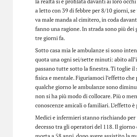
la realtà si è profilata davanti ai loro occ
a letto con 39 di febbre per 8/10 giorni, 
va male manda al cimitero, in coda davanti
fanno una ragione. In strada sono più dei
tre giorni fa.
Sotto casa mia le ambulanze si sono intens
quota una ogni sei/sette minuti: abito all
passano tutte sotto la finestra. Ti toglie 
fisica e mentale. Figuriamoci l’effetto che
qualche giorno le ambulanze sono diminui
non si ha più modo di collocare. Più o men
conoscenze amicali o familiari. L’effetto 
Medici e infermieri stanno rischiando per 
decesso tra gli operatori del 118. Il giorn
morta a 58 anni, dopo avere assistito la m