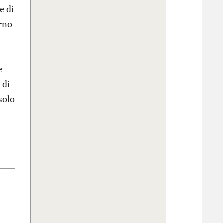
e di
erno
e
 di
solo