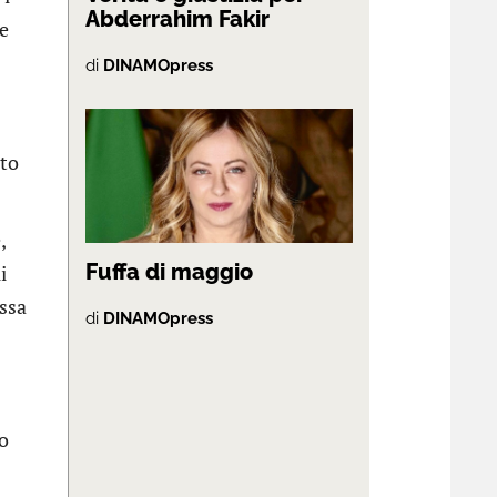
Abderrahim Fakir
le
di
DINAMOpress
ato
,
Fuffa di maggio
i
essa
di
DINAMOpress
co