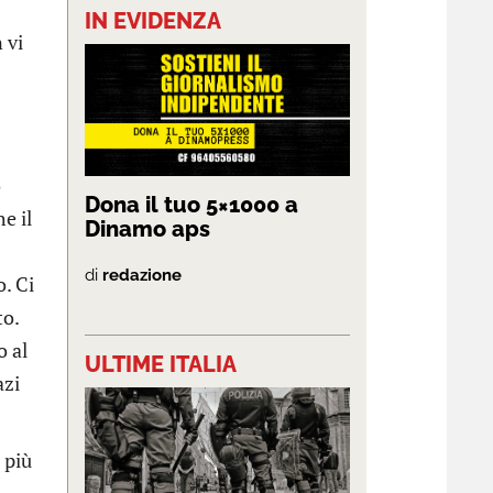
IN EVIDENZA
 vi
o
Dona il tuo 5×1000 a
e il
Dinamo aps
di
redazione
. Ci
to.
o al
ULTIME ITALIA
azi
 più