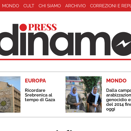
MONDO
CULT
CHI SIAMO
ARCHIVIO
CORREZIONI E REP
EUROPA
MONDO
Ricordare
Dalla camp
Srebrenica al
arabizzazion
tempo di Gaza
genocidio e
del 2014 fin
oggi