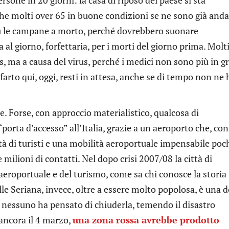
e molti over 65 in buone condizioni se ne sono già andat
iù le campane a morto, perché dovrebbero suonare
 giorno, forfettaria, per i morti del giorno prima. Molt
, ma a causa del virus, perché i medici non sono più in g
farto qui, oggi, resti in attesa, anche se di tempo non ne 
e. Forse, con approccio materialistico, qualcosa di
rta d’accesso” all’Italia, grazie a un aeroporto che, con
tà di turisti e una mobilità aeroportuale impensabile poc
milioni di contatti. Nel dopo crisi 2007/08 la città di
eroportuale e del turismo, come sa chi conosce la storia
e Seriana, invece, oltre a essere molto popolosa, è una d
e nessuno ha pensato di chiuderla, temendo il disastro
ancora il 4 marzo,
una zona rossa avrebbe prodotto