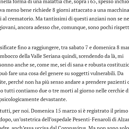
hi nella forma di una malattia che, sopra i 65, spesso inchi
se va meno bene richiede 8 giorni attaccato a una macchina
 al crematorio. Ma tantissimi di questi anziani non se n
 giovani, ancora adesso che, comunque, sono pochi rispet
ificate fino a raggiungere, tra sabato 7 e domenica 8 ma
’imbocco della Valle Seriana quindi, scendendo da là, mi
il sonno anche se, come me, sei di sana e robusta costituzi
 può fare una cosa del genere su soggetti vulnerabili. Da
te, perché non ha più senso andare a prendere pazienti 
o tutti contiamo due o tre morti al giorno nelle cerchie d
è psicologicamente devastante.
tutti, per noi. Domenica 15 marzo si è registrato il primo
o dopo, un’ostetrica dell’ospedale Pesenti-Fenaroli di Alza
adre, anch’essa uccisa dal Coronavirus. Ma non sono solo