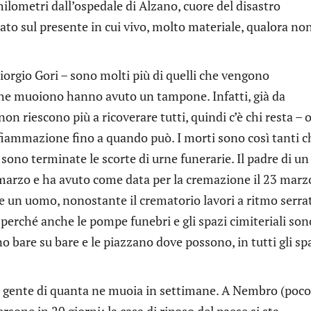
hilometri dall’ospedale di Alzano, cuore del disastro
ato sul presente in cui vivo, molto materiale, qualora non
iorgio Gori – sono molti più di quelli che vengono
che muoiono hanno avuto un tampone. Infatti, già da
on riescono più a ricoverare tutti, quindi c’è chi resta – 
nfiammazione fino a quando può. I morti sono così tanti ch
sono terminate le scorte di urne funerarie. Il padre di un
marzo e ha avuto come data per la cremazione il 23 marzo
re un uomo, nonostante il crematorio lavori a ritmo serra
 perché anche le pompe funebri e gli spazi cimiteriali son
 bare su bare e le piazzano dove possono, in tutti gli sp
più gente di quanta ne muoia in settimane. A Nembro (poco
rsone in 20 giorni: la casa di riposo del paese si sta