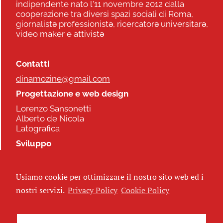
indipendente nato l'11 novembre 2012 dalla
cooperazione tra diversi spazi sociali di Roma,
giornalistə professionistə, ricercatorə universitarə,
video maker e attivistə
Contatti
dinamozine@gmail.com
Progettazione e web design
Lorenzo Sansonetti
Alberto de Nicola
Latografica
Sviluppo
Commonhelp
Usiamo cookie per ottimizzare il nostro sito web ed i
Seguici
nostri servizi.
Privacy Policy
Cookie Policy