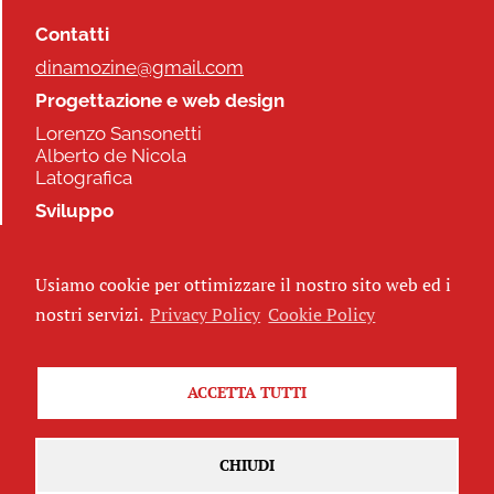
Contatti
dinamozine@gmail.com
Progettazione e web design
Lorenzo Sansonetti
Alberto de Nicola
Latografica
Sviluppo
Commonhelp
Usiamo cookie per ottimizzare il nostro sito web ed i
Seguici
nostri servizi.
Privacy Policy
Cookie Policy
ACCETTA TUTTI
Iscriviti alla newsletter
CHIUDI