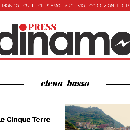
MONDO
CULT
CHI SIAMO
ARCHIVIO
CORREZIONI E REP
elena-basso
lle Cinque Terre