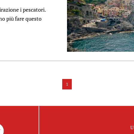
zione i pescatori.
no più fare questo
1
U