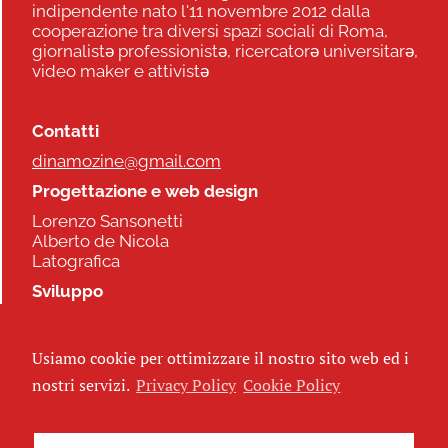
indipendente nato l'11 novembre 2012 dalla
cooperazione tra diversi spazi sociali di Roma,
giornalistə professionistə, ricercatorə universitarə,
video maker e attivistə
Contatti
dinamozine@gmail.com
Progettazione e web design
Lorenzo Sansonetti
Alberto de Nicola
Latografica
Sviluppo
Commonhelp
Usiamo cookie per ottimizzare il nostro sito web ed i
Seguici
nostri servizi.
Privacy Policy
Cookie Policy