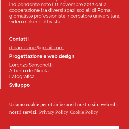
indipendente nato l'11 novembre 2012 dalla
cooperazione tra diversi spazi sociali di Roma,
giornalistə professionistə, ricercatorə universitarə,
video maker e attivistə
Contatti
dinamozine@gmail.com
Progettazione e web design
Lorenzo Sansonetti
Alberto de Nicola
Latografica
Sviluppo
Commonhelp
Usiamo cookie per ottimizzare il nostro sito web ed i
Seguici
nostri servizi.
Privacy Policy
Cookie Policy