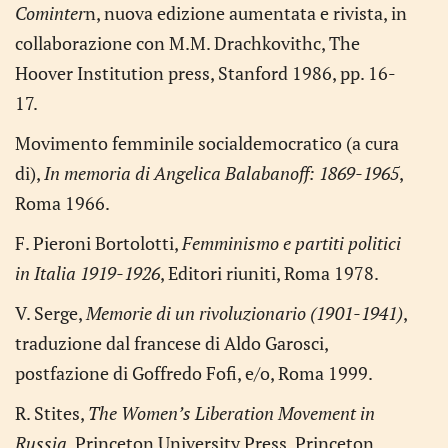
Cominter
n, nuova edizione aumentata e rivista, in
collaborazione con M.M. Drachkovithc, The
Hoover Institution press, Stanford 1986, pp. 16-
17.
Movimento femminile socialdemocratico (a cura
di),
In memoria di Angelica Balabanoff: 1869-1965
,
Roma 1966.
F. Pieroni Bortolotti,
Femminismo e partiti politici
in Italia 1919-1926
, Editori riuniti, Roma 1978.
V. Serge,
Memorie di un rivoluzionario (1901-1941)
,
traduzione dal francese di Aldo Garosci,
postfazione di Goffredo Fofi, e/o, Roma 1999.
R. Stites,
The Women’s Liberation Movement in
Russia
, Princeton University Press, Princeton