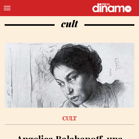
cult
CULT