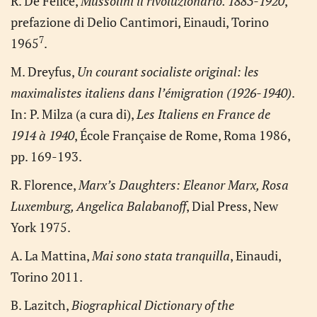
R. De Felice,
Mussolini il rivoluzionario. 1883-1920
,
prefazione di Delio Cantimori, Einaudi, Torino
7
1965
.
M. Dreyfus,
Un courant socialiste original: les
maximalistes italiens dans l’émigration (1926-1940)
.
In: P. Milza (a cura di),
Les Italiens en France de
1914 à 1940
, École Française de Rome, Roma 1986,
pp. 169-193.
R. Florence,
Marx’s Daughters: Eleanor Marx, Rosa
Luxemburg, Angelica Balabanoff
, Dial Press, New
York 1975.
A. La Mattina,
Mai sono stata tranquilla
, Einaudi,
Torino 2011.
B. Lazitch,
Biographical Dictionary of the