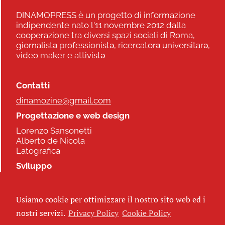
DINAMOPRESS è un progetto di informazione
indipendente nato l'11 novembre 2012 dalla
cooperazione tra diversi spazi sociali di Roma,
giornalistə professionistə, ricercatorə universitarə,
video maker e attivistə
Contatti
dinamozine@gmail.com
Progettazione e web design
Lorenzo Sansonetti
Alberto de Nicola
Latografica
Sviluppo
Commonhelp
Usiamo cookie per ottimizzare il nostro sito web ed i
Seguici
nostri servizi.
Privacy Policy
Cookie Policy