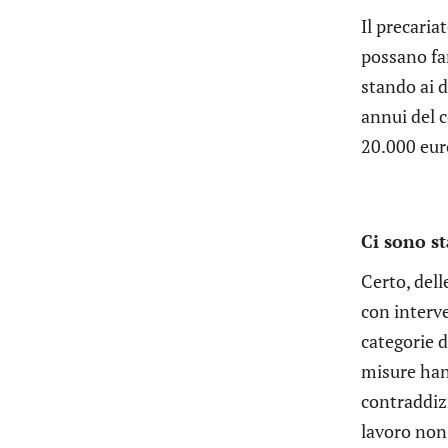
Il precaria
possano fa
stando ai d
annui del c
20.000 eur
Ci sono st
Certo, del
con interv
categorie d
misure han
contraddizi
lavoro non 