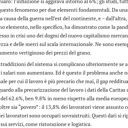
iaro: l’inflazione si aggirava intorno al 6%; gli studi, tu
 questo fenomeno per due elementi fondamentali. Da una p
a causa della guerra nell’est del continente, e – dall’altra,
o elemento, nello specifico, ha dimostrato come la pande
so in crisi uno dei dogmi del nuovo capitalismo mercantil
ezza e delle merci sul scala internazionale. Ne sono esem
aumento vertiginoso dei prezzi del grano.
traddizioni del sistema si complicano ulteriormente se a
i salari non aumentano. Ed è questo il problema anche nel
le per cui il lavoro è più precario che mai, il gap reddituale
uardo alla precarizzazione del lavoro i dati della Carita
 del 62.6%, ben 9.8% in meno rispetto alla media europea
noltre sia “povero”: il 13,8% dei lavoratori viene assunto
dei lavoratori sono occupati sovraistruiti. Questi dati si 
 sui servizi, come ristorazione e logistica.