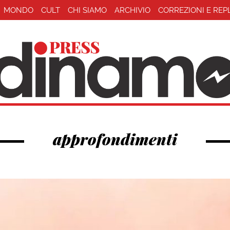
MONDO
CULT
CHI SIAMO
ARCHIVIO
CORREZIONI E REP
approfondimenti