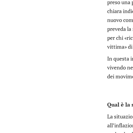
preso una p
chiara ind
nuovo comma
preveda la 
per chi «ri
vittima» di
In questa 
vivendo nel
dei movime
Qual è la 
La situazio
all’inflazi