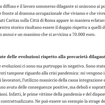
to diffuso e il lavoro sommerso dilagante si uniscono ai p
r fronte al dramma occupazionale che viviamo e che vivre
ati Caritas sulla Città di Roma appare in maniera eclatante
entro storico risultano essere il doppio rispetto a quelli 
o annui e un massimo che si avvicina a 70.000 euro.
ate delle evoluzioni rispetto alla precarietà dilagan
le evoluzioni ci sono ma purtroppo in negativo. Sono stat
enti tampone riguardo alla crisi pandemica: mi vengono in
i lavoratori, l’utilizzo massiccio della cassa integrazione 
no avuto delle conseguenze positive, ma deboli e sopratt
oni. Infatti, le prime vittime della pandemia e del dispost
contrattualizzato. Ne può essere un esempio la strage del