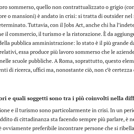
voro sommerso, quello non contrattualizzato o grigio (con 
ore o mansioni) è andato in crisi: si tratta di outsider ne
erminato. Tuttavia, con il Jobs Act, anche chi ha l’indet
e il commercio, il turismo e la ristorazione. È da aggiunger
della pubblica amministrazione: lo stato è il più grande d
relativi, essa produce più lavoro sommerso che le aziende
nelle scuole pubbliche. A Roma, soprattutto, questo elem
enti di ricerca, uffici ma, nonostante ciò, non c’è certezza
ori e quali soggetti sono tra i più coinvolti nella dif
ione e il turismo sono particolarmente in crisi. In un per
eddito di cittadinanza sta facendo sempre più parlare, è n
 è ovviamente preferibile incontrare persone che si ribellano