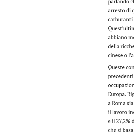
parlando ch
arresto di
carburanti 
Quest’ultim
abbiano mes
della ricch
cinese o l’
Queste con
precedenti 
occupaziona
Europa. Rig
a Roma sia
il lavoro i
e il 27,2% 
che si basa