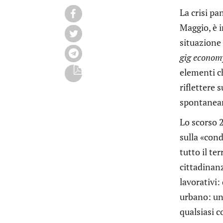
La crisi pa
Maggio, è i
situazione 
gig econom
elementi ch
riflettere 
spontaneam
Lo scorso 2
sulla «cond
tutto il te
cittadinanz
lavorativi:
urbano: un
qualsiasi c