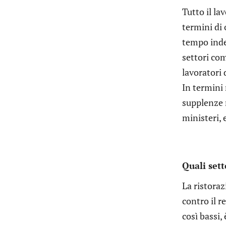
Tutto il la
termini di 
tempo indet
settori com
lavoratori 
In termini 
supplenze 
ministeri, 
Quali sett
La ristoraz
contro il r
così bassi,