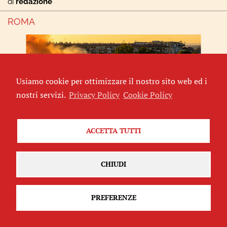
di
redazione
ROMA
Usiamo cookie per ottimizzare il nostro sito web ed i
nostri servizi.
Privacy Policy
Cookie Policy
ACCETTA TUTTI
Roma Sud brucia, Roma Sud affoga nel
cemento
CHIUDI
di
Giesse
ROMA
PREFERENZE