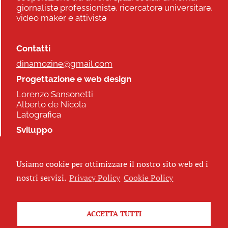
giornalistə professionistə, ricercatorə universitarə,
video maker e attivistə
Contatti
dinamozine@gmail.com
Progettazione e web design
Lorenzo Sansonetti
Alberto de Nicola
Latografica
Sviluppo
Commonhelp
Usiamo cookie per ottimizzare il nostro sito web ed i
Seguici
nostri servizi.
Privacy Policy
Cookie Policy
ACCETTA TUTTI