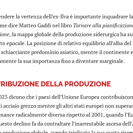
dere la vertenza dell’ex-Ilva è importante inquadrare la s
me dice Matteo Gaddi nel libro
Tornare alla pianificazione
ione
,
la mappa globale della produzione siderurgica ha sub
o epocale. La posizione di relativo equilibrio all’alba de
 schiacciante predominio asiatico, mentre il continente 
amente la sua importanza fino a diventare marginale.
TRIBUZIONE DELLA PRODUZIONE
2023 dicono che i paesi dell’Unione Europea contribuisco
 acciaio grezzo mentre gli altri stati europei non supera
mance radicalmente diversa rispetto al 2001, quando l’E
esto declino fa da contraltare l’inarrestabile ascesa dell’A
 produzione globale, avendo triplicato la sua quota rispet