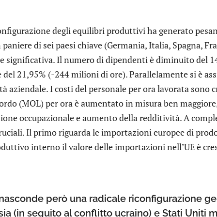
nfigurazione degli equilibri produttivi ha generato pesant
 paniere di sei paesi chiave (Germania, Italia, Spagna, Fran
 significativa. Il numero di dipendenti è diminuito del 1
 del 21,95% (-244 milioni di ore). Parallelamente si è ass
ità aziendale. I costi del personale per ora lavorata sono
lordo (MOL) per ora è aumentato in misura ben maggiore
ione occupazionale e aumento della redditività. A comple
ruciali. Il primo riguarda le importazioni europee di prodo
duttivo interno il valore delle importazioni nell’UE è cres
asconde però una radicale riconfigurazione geo
ia (in seguito al conflitto ucraino) e Stati Uniti