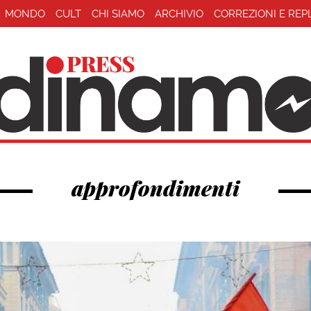
MONDO
CULT
CHI SIAMO
ARCHIVIO
CORREZIONI E REP
approfondimenti