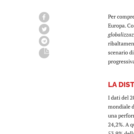
Per compren
Europa. Co
globalizzaz
ribaltament
scenario di
progressiv
LA DIS
I dati del 
mondiale di
una perfor
24,2%. A qu
53,9% della