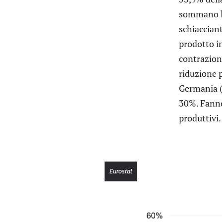
sommano le 
schiacciant
prodotto in
contrazione
riduzione 
Germania (
30%. Fanno
produttivi.
Eurostat