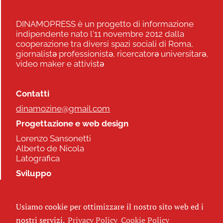
DINAMOPRESS è un progetto di informazione
indipendente nato l'11 novembre 2012 dalla
cooperazione tra diversi spazi sociali di Roma,
giornalistə professionistə, ricercatorə universitarə,
video maker e attivistə
Contatti
dinamozine@gmail.com
Progettazione e web design
Lorenzo Sansonetti
Alberto de Nicola
Latografica
Sviluppo
Commonhelp
Usiamo cookie per ottimizzare il nostro sito web ed i
Seguici
nostri servizi.
Privacy Policy
Cookie Policy