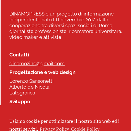
DINAMOPRESS è un progetto di informazione
indipendente nato l'11 novembre 2012 dalla
cooperazione tra diversi spazi sociali di Roma,
giornalistə professionistə, ricercatorə universitarə,
video maker e attivistə
Contatti
dinamozine@gmail.com
Progettazione e web design
Lorenzo Sansonetti
Alberto de Nicola
Latografica
Sviluppo
Commonhelp
Usiamo cookie per ottimizzare il nostro sito web ed i
Seguici
nostri servizi.
Privacy Policy
Cookie Policy