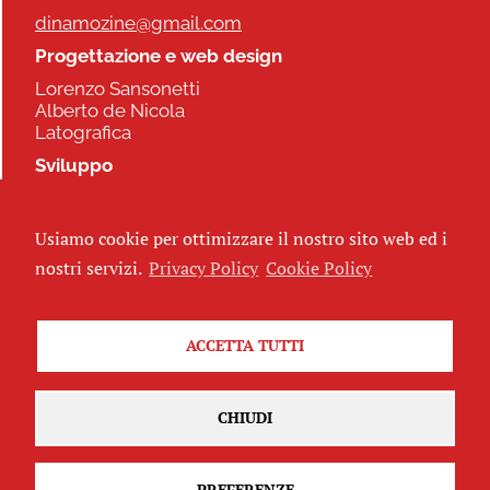
dinamozine@gmail.com
Progettazione e web design
Lorenzo Sansonetti
Alberto de Nicola
Latografica
Sviluppo
Commonhelp
Usiamo cookie per ottimizzare il nostro sito web ed i
Seguici
nostri servizi.
Privacy Policy
Cookie Policy
ACCETTA TUTTI
Iscriviti alla newsletter
CHIUDI
PREFERENZE