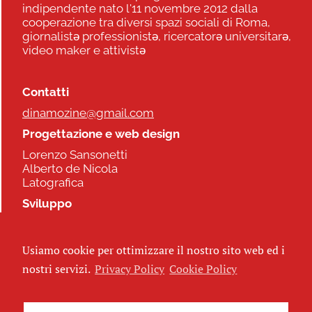
indipendente nato l'11 novembre 2012 dalla
cooperazione tra diversi spazi sociali di Roma,
giornalistə professionistə, ricercatorə universitarə,
video maker e attivistə
Contatti
dinamozine@gmail.com
Progettazione e web design
Lorenzo Sansonetti
Alberto de Nicola
Latografica
Sviluppo
Commonhelp
Usiamo cookie per ottimizzare il nostro sito web ed i
Seguici
nostri servizi.
Privacy Policy
Cookie Policy