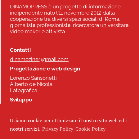
DINAMOPRESS è un progetto di informazione
indipendente nato l'11 novembre 2012 dalla
cooperazione tra diversi spazi sociali di Roma,
giornalistə professionistə, ricercatorə universitarə,
video maker e attivistə
Contatti
dinamozine@gmail.com
Progettazione e web design
Lorenzo Sansonetti
Alberto de Nicola
Latografica
Sviluppo
Commonhelp
Usiamo cookie per ottimizzare il nostro sito web ed i
Seguici
nostri servizi.
Privacy Policy
Cookie Policy