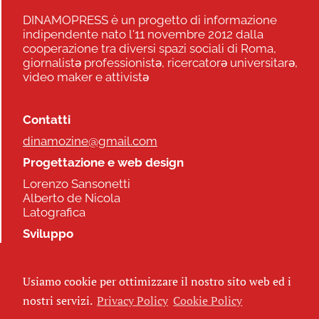
DINAMOPRESS è un progetto di informazione
indipendente nato l'11 novembre 2012 dalla
cooperazione tra diversi spazi sociali di Roma,
giornalistə professionistə, ricercatorə universitarə,
video maker e attivistə
Contatti
dinamozine@gmail.com
Progettazione e web design
Lorenzo Sansonetti
Alberto de Nicola
Latografica
Sviluppo
Commonhelp
Usiamo cookie per ottimizzare il nostro sito web ed i
Seguici
nostri servizi.
Privacy Policy
Cookie Policy