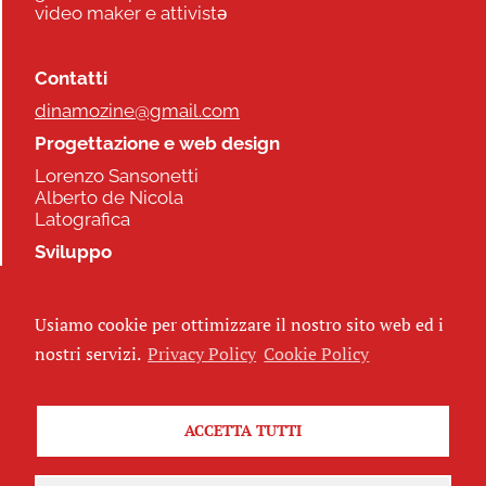
video maker e attivistə
Contatti
dinamozine@gmail.com
Progettazione e web design
Lorenzo Sansonetti
Alberto de Nicola
Latografica
Sviluppo
Commonhelp
Usiamo cookie per ottimizzare il nostro sito web ed i
Seguici
nostri servizi.
Privacy Policy
Cookie Policy
ACCETTA TUTTI
Iscriviti alla newsletter