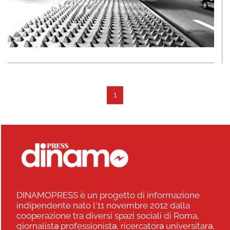
1
DINAMOPRESS è un progetto di informazione
indipendente nato l'11 novembre 2012 dalla
cooperazione tra diversi spazi sociali di Roma,
giornalistə professionistə, ricercatorə universitarə,