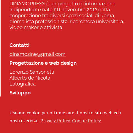
DINAMOPRESS è un progetto di informazione
indipendente nato l'11 novembre 2012 dalla
cooperazione tra diversi spazi sociali di Roma,
giornalistə professionistə, ricercatorə universitarə,
video maker e attivistə
Contatti
dinamozine@gmail.com
Progettazione e web design
Lorenzo Sansonetti
Alberto de Nicola
Latografica
Sviluppo
Commonhelp
Usiamo cookie per ottimizzare il nostro sito web ed i
Seguici
nostri servizi.
Privacy Policy
Cookie Policy