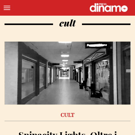
cult
CULT