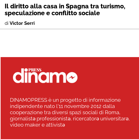
Il diritto alla casa in Spagna tra turismo,
speculazione e conflitto sociale
di
Victor Serri
DINAMOPRESS è un progetto di informazione
indipendente nato l'11 novembre 2012 dalla
cooperazione tra diversi spazi sociali di Roma,
giornalistə professionistə, ricercatorə universitarə,
video maker e attivistə