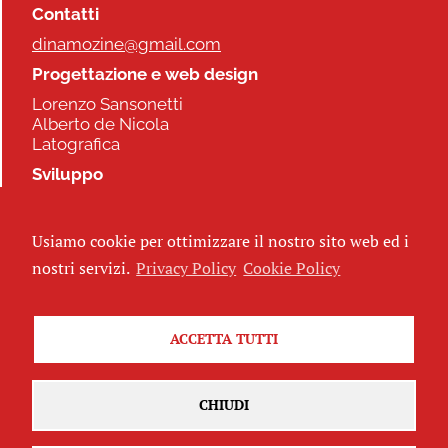
Contatti
dinamozine@gmail.com
Progettazione e web design
Lorenzo Sansonetti
Alberto de Nicola
Latografica
Sviluppo
Commonhelp
Usiamo cookie per ottimizzare il nostro sito web ed i
Seguici
nostri servizi.
Privacy Policy
Cookie Policy
ACCETTA TUTTI
Iscriviti alla newsletter
CHIUDI