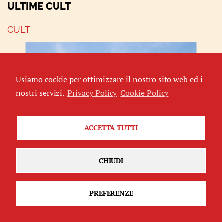
ULTIME CULT
CULT
Usiamo cookie per ottimizzare il nostro sito web ed i
nostri servizi.
Privacy Policy
Cookie Policy
ACCETTA TUTTI
La Comune di Parigi in scena
CHIUDI
di
Augusto Illuminati
CULT
PREFERENZE