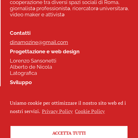
cooperazione tra diversi spazi sociali di Roma,
giornalistə professionistə, ricercatorə universitarə,
video maker e attivistə
Contatti
dinamozine@gmail.com
Progettazione e web design
Lorenzo Sansonetti
Alberto de Nicola
Latografica
Sviluppo
Commonhelp
Usiamo cookie per ottimizzare il nostro sito web ed i
Seguici
nostri servizi.
Privacy Policy
Cookie Policy
ACCETTA TUTTI