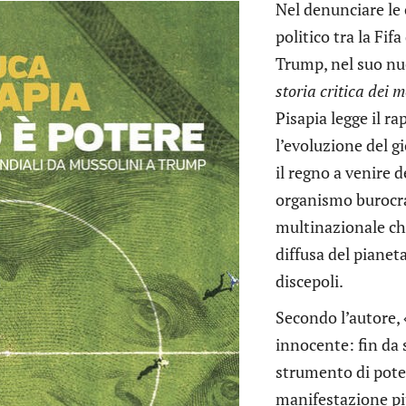
Nel denunciare le 
politico tra la Fifa
Trump, nel suo nu
storia critica dei
Pisapia legge il ra
l’evoluzione del g
il regno a venire d
organismo burocra
multinazionale ch
diffusa del pianeta
discepoli.
Secondo l’autore, 
innocente: fin da 
strumento di poter
manifestazione pi