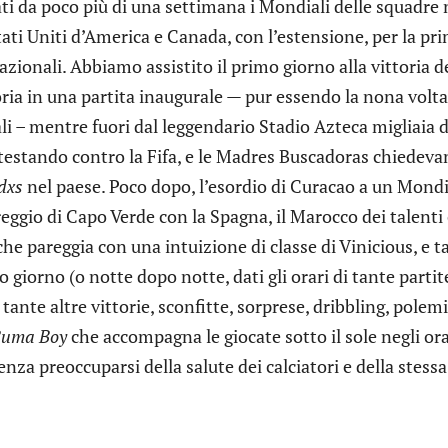
ti da poco più di una settimana i Mondiali delle squadre na
ati Uniti d’America e Canada, con l’estensione, per la pri
azionali. Abbiamo assistito il primo giorno alla vittoria d
ria in una partita inaugurale — pur essendo la nona volta
i – mentre fuori dal leggendario Stadio Azteca migliaia 
testando contro la Fifa, e le Madres Buscadoras chiedevano
dxs
nel paese. Poco dopo, l’esordio di Curacao a un Mondia
reggio di Capo Verde con la Spagna, il Marocco dei talenti 
che pareggia con una intuizione di classe di Vinicious, e t
 giorno (o notte dopo notte, dati gli orari di tante partite 
tante altre vittorie, sconfitte, sorprese, dribbling, pole
uma Boy
che accompagna le giocate sotto il sole negli orar
senza preoccuparsi della salute dei calciatori e della stessa