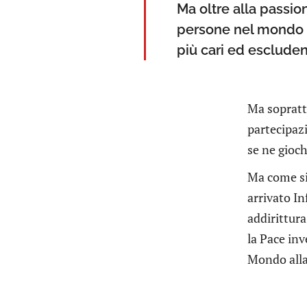
Ma oltre alla passio
persone nel mondo ch
più cari ed escludent
Ma soprattu
partecipazi
se ne gioc
Ma come sia
arrivato In
addirittura
la Pace in
Mondo alla