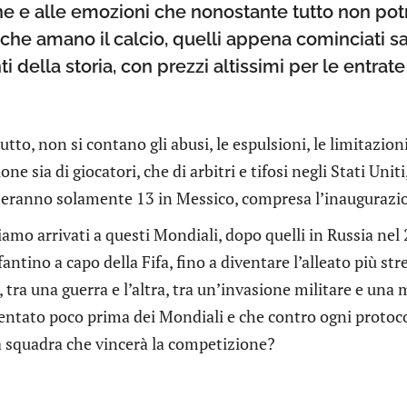
ne e alle emozioni che nonostante tutto non potr
e amano il calcio, quelli appena cominciati sar
i della storia, con prezzi altissimi per le entrate
tto, non si contano gli abusi, le espulsioni, le limitazion
one sia di giocatori, che di arbitri e tifosi negli Stati Un
heranno solamente 13 in Messico, compresa l’inaugurazio
mo arrivati a questi Mondiali, dopo quelli in Russia nel
fantino a capo della Fifa, fino a diventare l’alleato più st
, tra una guerra e l’altra, tra un’invasione militare e una 
ventato poco prima dei Mondiali e che contro ogni protoc
 squadra che vincerà la competizione?