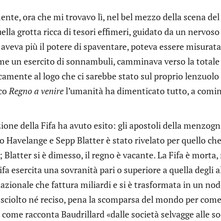
nte, ora che mi trovavo lì, nel bel mezzo della scena del
lla grotta ricca di tesori effimeri, guidato da un nervoso 
veva più il potere di spaventare, poteva essere misurata 
e un esercito di sonnambuli, camminava verso la totale 
camente al logo che ci sarebbe stato sul proprio lenzuolo
ico
Regno a venire
l’umanità ha dimenticato tutto, a cominci
ione della Fifa ha avuto esito: gli apostoli della menzogn
ão Havelange e Sepp Blatter è stato rivelato per quello c
 Blatter si è dimesso, il regno è vacante. La Fifa è morta
ifa esercita una sovranità pari o superiore a quella degli 
azionale che fattura miliardi e si è trasformata in un no
 sciolto né reciso, pena la scomparsa del mondo per com
come racconta Baudrillard «dalle società selvagge alle s