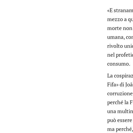
«E straname
mezzo a que
morte non a
umana, com
rivolto uni
nel profet
consumo.
La cospiraz
Fifa» di Jo
corruzione;
perché la F
una multin
può essere
ma perché, 