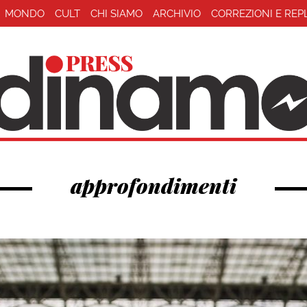
MONDO
CULT
CHI SIAMO
ARCHIVIO
CORREZIONI E REP
approfondimenti