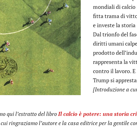
mondiali di calcio
fitta trama di vit
e investe la storia
Dal trionfo del fa
diritti umani calpe
prodotto dell’indu
rappresenta la vitt
contro il lavoro. E
Trump si apprestan
[Introduzione a cu
o qui l’estratto del libro
Il calcio è potere: una storia c
cui ringraziamo l’autore e la casa editrice per la gentile c