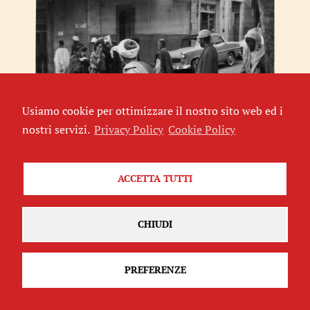
Usiamo cookie per ottimizzare il nostro sito web ed i
Uno straniero tra stranieri
nostri servizi.
Privacy Policy
Cookie Policy
di
Giorgia Digesù
CULT
ACCETTA TUTTI
CHIUDI
PREFERENZE