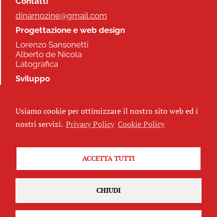
Contatti
dinamozine@gmail.com
Progettazione e web design
Lorenzo Sansonetti
Alberto de Nicola
Latografica
Sviluppo
Commonhelp
Usiamo cookie per ottimizzare il nostro sito web ed i
Seguici
nostri servizi.
Privacy Policy
Cookie Policy
ACCETTA TUTTI
Iscriviti alla newsletter
CHIUDI