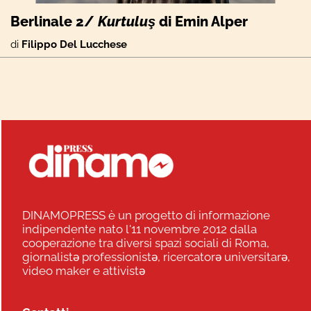
Berlinale 2/
Kurtuluş
di Emin Alper
di
Filippo Del Lucchese
DINAMOPRESS è un progetto di informazione
indipendente nato l'11 novembre 2012 dalla
cooperazione tra diversi spazi sociali di Roma,
giornalistə professionistə, ricercatorə universitarə,
video maker e attivistə