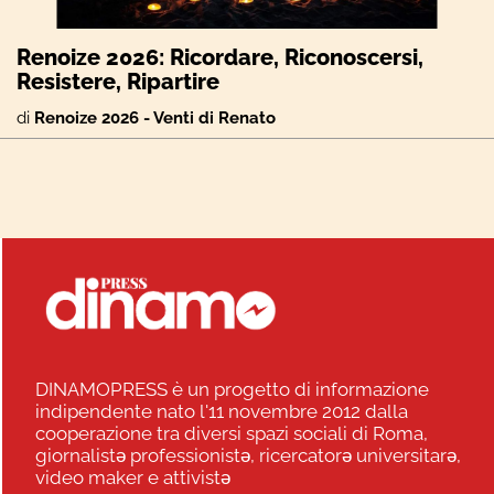
Renoize 2026: Ricordare, Riconoscersi,
Resistere, Ripartire
di
Renoize 2026 - Venti di Renato
DINAMOPRESS è un progetto di informazione
indipendente nato l'11 novembre 2012 dalla
cooperazione tra diversi spazi sociali di Roma,
giornalistə professionistə, ricercatorə universitarə,
video maker e attivistə