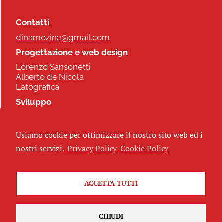
Contatti
dinamozine@gmail.com
Progettazione e web design
Lorenzo Sansonetti
Alberto de Nicola
Latografica
Sviluppo
Commonhelp
Usiamo cookie per ottimizzare il nostro sito web ed i
Seguici
nostri servizi.
Privacy Policy
Cookie Policy
ACCETTA TUTTI
Iscriviti alla newsletter
CHIUDI