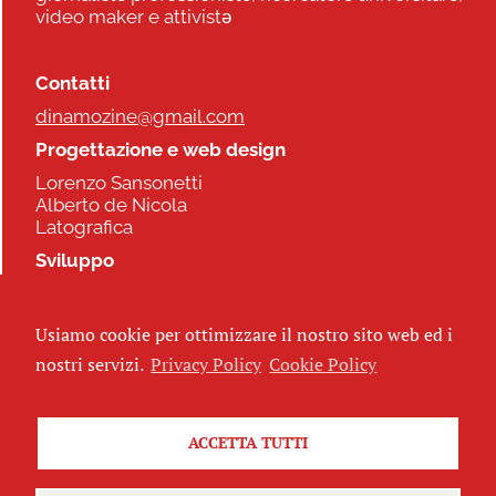
video maker e attivistə
Contatti
dinamozine@gmail.com
Progettazione e web design
Lorenzo Sansonetti
Alberto de Nicola
Latografica
Sviluppo
Commonhelp
Usiamo cookie per ottimizzare il nostro sito web ed i
Seguici
nostri servizi.
Privacy Policy
Cookie Policy
ACCETTA TUTTI
Iscriviti alla newsletter