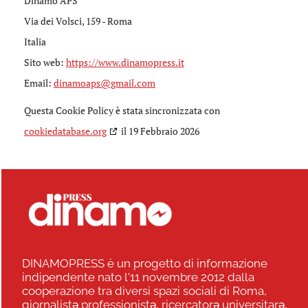
Dinamo APS
Via dei Volsci, 159 - Roma
Italia
Sito web:
https://www.dinamopress.it
Email:
dinamoaps@gmail.com
Questa Cookie Policy è stata sincronizzata con
cookiedatabase.org
il 19 Febbraio 2026
DINAMOPRESS è un progetto di informazione
indipendente nato l'11 novembre 2012 dalla
cooperazione tra diversi spazi sociali di Roma,
giornalistə professionistə, ricercatorə universitarə,