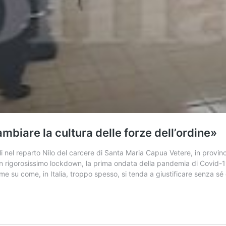
biare la cultura delle forze dell’ordine»
i nel reparto Nilo del carcere di Santa Maria Capua Vetere, in provinc
 in un rigorosissimo lockdown, la prima ondata della pandemia di Covid-
e su come, in Italia, troppo spesso, si tenda a giustificare senza sé 