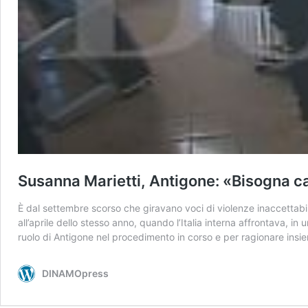
Susanna Marietti, Antigone: «Bisogna cam
È dal settembre scorso che giravano voci di violenze inaccettabil
all’aprile dello stesso anno, quando l’Italia interna affrontava,
ruolo di Antigone nel procedimento in corso e per ragionare insiem
DINAMOpress