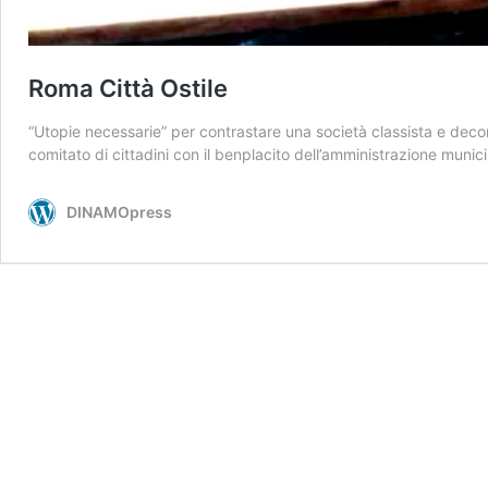
Roma Città Ostile
“Utopie necessarie” per contrastare una società classista e decoro
comitato di cittadini con il benplacito dell’amministrazione munici
DINAMOpress